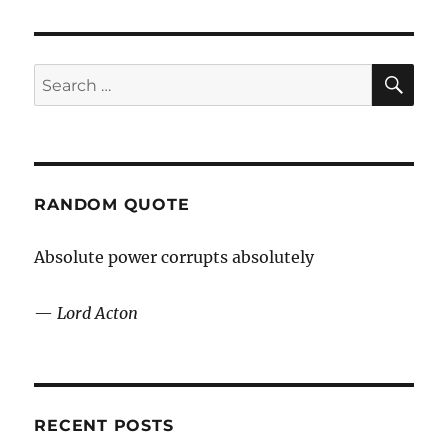
from
Imified
SE
Search
for:
RANDOM QUOTE
Absolute power corrupts absolutely
—
Lord Acton
RECENT POSTS