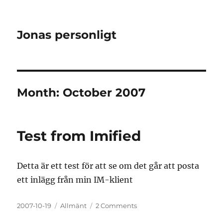
Jonas personligt
Month:
October 2007
Test from Imified
Detta är ett test för att se om det går att posta
ett inlägg från min IM-klient
Posted
Categories
on
2007-10-19
Allmänt
2 Comments
on
Test