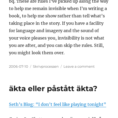
bq. These are rules I’ve picked up along the way
to help me remain invisible when I’m writing a
book, to help me show rather than tell what’s
taking place in the story. If you have a facility
for language and imagery and the sound of
your voice pleases you, invisibility is not what
you are after, and you can skip the rules. Still,
you might look them over.
Posted
Categories
on
2006-07-10
Skrivprocessen
Leave a comment
on
10
ways
to
äkta eller påstått äkta?
remain
invisible
in
Seth’s Blog: “I don’t feel like playing tonight”
your
writing