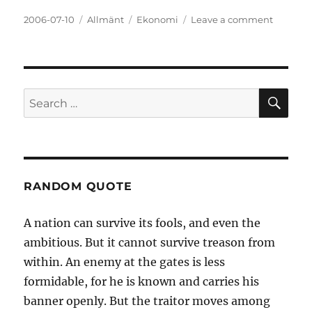
Posted
Categories
Tags
on
2006-07-10
Allmänt
Ekonomi
Leave a comment
on
äkta
eller
påstått
äkta?
SE
Search
for:
RANDOM QUOTE
A nation can survive its fools, and even the
ambitious. But it cannot survive treason from
within. An enemy at the gates is less
formidable, for he is known and carries his
banner openly. But the traitor moves among