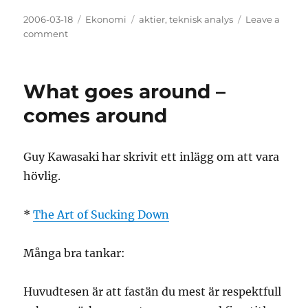
Posted
Categories
Tags
2006-03-18
Ekonomi
aktier
,
teknisk analys
Leave a
on
on
comment
Teknisk
Analys
What goes around –
comes around
Guy Kawasaki har skrivit ett inlägg om att vara
hövlig.
*
The Art of Sucking Down
Många bra tankar:
Huvudtesen är att fastän du mest är respektfull