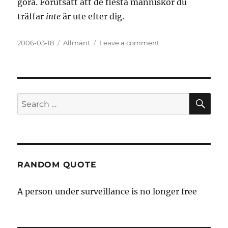
göra. Förutsätt att de flesta människor du
träffar
inte
är ute efter dig.
Posted
Categories
on
2006-03-18
Allmänt
Leave a comment
on
What
goes
around
–
comes
SE
Search
around
for:
RANDOM QUOTE
A person under surveillance is no longer free