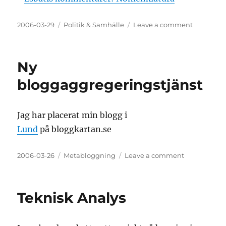
Posted
Categories
on
2006-03-29
Politik & Samhälle
Leave a comment
on
Dagens
konspirat
Ny
bloggaggregeringstjänst
Jag har placerat min blogg i
Lund
på bloggkartan.se
Posted
Categories
on
2006-03-26
Metabloggning
Leave a comment
on
Ny
bloggaggreg
Teknisk Analys