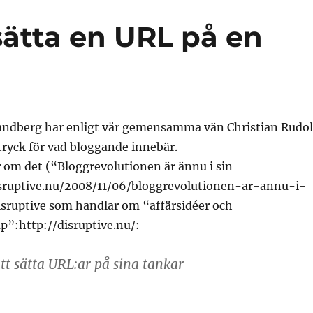
 sätta en URL på en
andberg har enligt vår gemensamma vän Christian Rudol
tryck för vad bloggande innebär.
r om det (“Bloggrevolutionen är ännu i sin
isruptive.nu/2008/11/06/bloggrevolutionen-ar-annu-i-
isruptive som handlar om “affärsidéer och
p”:http://disruptive.nu/:
att sätta URL:ar på sina tankar