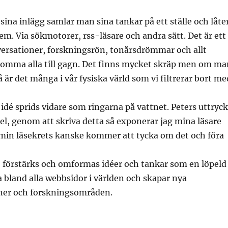
sina inlägg samlar man sina tankar på ett ställe och låte
dem. Via sökmotorer, rss-läsare och andra sätt. Det är ett
versationer, forskningsrön, tonårsdrömmar och allt
komma alla till gagn. Det finns mycket skräp men om ma
så är det många i vår fysiska värld som vi filtrerar bort me
 idé sprids vidare som ringarna på vattnet. Peters uttryck
el, genom att skriva detta så exponerar jag mina läsare
 min läsekrets kanske kommer att tycka om det och föra
s, förstärks och omformas idéer och tankar som en löpeld
a bland alla webbsidor i världen och skapar nya
ner och forskningsområden.