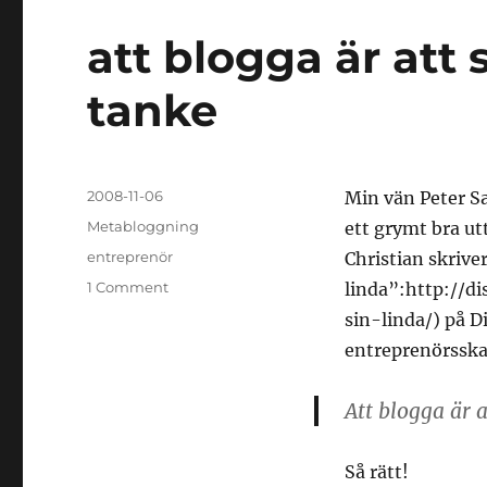
att blogga är att
tanke
Posted
2008-11-06
Min vän Peter S
on
Categories
Metabloggning
ett grymt bra ut
Tags
entreprenör
Christian skrive
on
1 Comment
linda”:http://d
att
sin-linda/) på D
blogga
entreprenörsska
är
att
sätta
Att blogga är 
en
URL
på
Så rätt!