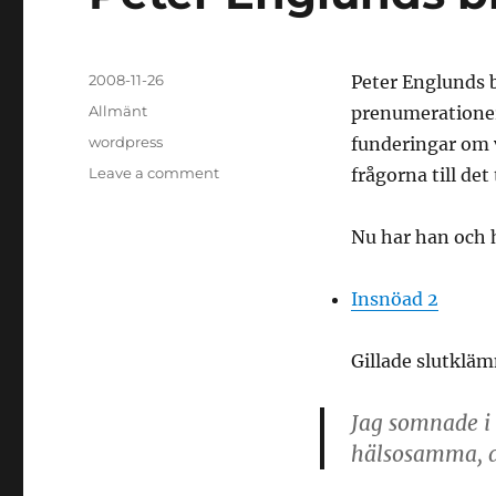
Posted
2008-11-26
Peter Englunds b
on
Categories
Allmänt
prenumerationer
Tags
wordpress
funderingar om vä
on
Leave a comment
frågorna till de
Peter
Englunds
Nu har han och h
blogg
Insnöad 2
Gillade slutklä
Jag somnade i 
hälsosamma, d