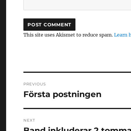
This site uses Akismet to reduce spam.
Learn 
Post
PREVIOUS
navigation
Första postningen
Previous
post:
NEXT
Band inkluderar 2 tomma
Next