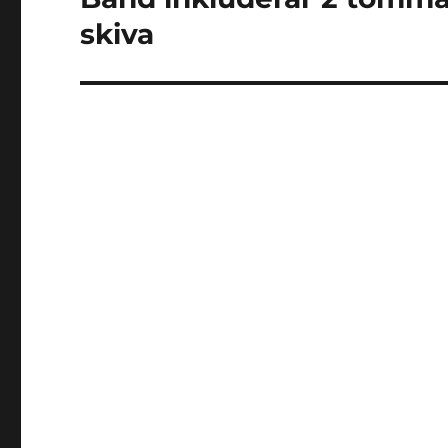
post:
skiva