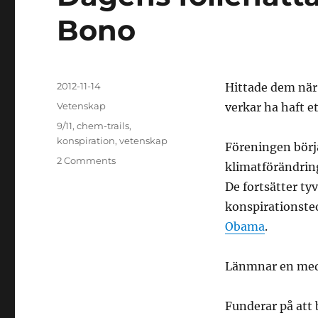
Bono
Posted
2012-11-14
Hittade dem när
on
Categories
Vetenskap
verkar ha haft e
Tags
9/11
,
chem-trails
,
konspiration
,
vetenskap
Föreningen börj
on
2 Comments
klimatförändrin
Dagens
De fortsätter tyv
foliehattar:
Föreningen
konspirationsteo
Cui
Obama
.
Bono
Länmnar en med
Funderar på att 