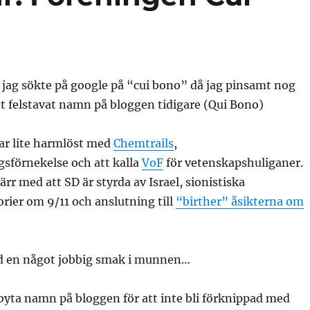
 jag sökte på google på “cui bono” då jag pinsamt nog
tt felstavat namn på bloggen tidigare (Qui Bono)
ar lite harmlöst med
Chemtrails
,
gsförnekelse och att kalla
VoF
för vetenskapshuliganer.
ärr med att SD är styrda av Israel, sionistiska
rier om 9/11 och anslutning till
“birther” åsikterna om
 en något jobbig smak i munnen…
byta namn på bloggen för att inte bli förknippad med