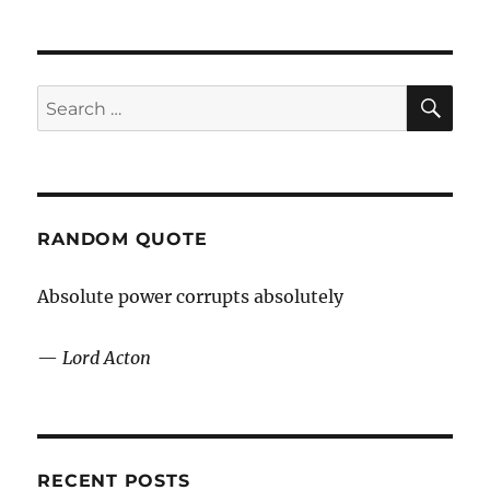
Khan:
Så
kan
video
SE
Search
förändra
for:
undervisningen
RANDOM QUOTE
Absolute power corrupts absolutely
—
Lord Acton
RECENT POSTS