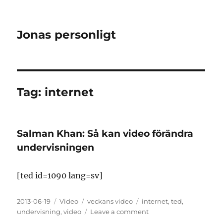
Jonas personligt
Tag:
internet
Salman Khan: Så kan video förändra
undervisningen
[ted id=1090 lang=sv]
Posted
Format
Categories
Tags
2013-06-19
Video
veckans video
internet
,
ted
,
on
on
undervisning
,
video
Leave a comment
Salman