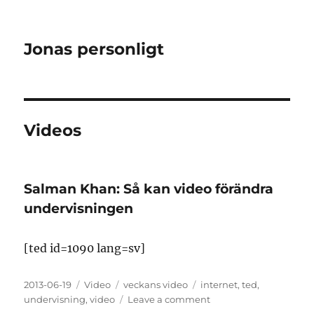
Jonas personligt
Videos
Salman Khan: Så kan video förändra
undervisningen
[ted id=1090 lang=sv]
Posted
Format
Categories
Tags
2013-06-19
Video
veckans video
internet
,
ted
,
on
on
undervisning
,
video
Leave a comment
Salman