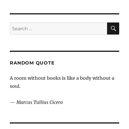
Khan:
Så
kan
video
SE
Search
förändra
for:
undervisningen
RANDOM QUOTE
A room without books is like a body without a
soul.
—
Marcus Tullius Cicero