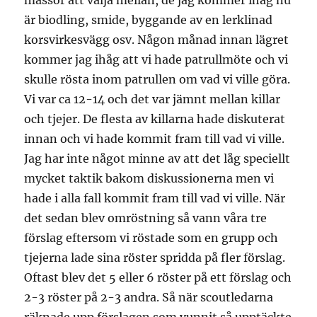
massor att välja mellan, de jag kommer ihåg nu
är biodling, smide, byggande av en lerklinad
korsvirkesvägg osv. Någon månad innan lägret
kommer jag ihåg att vi hade patrullmöte och vi
skulle rösta inom patrullen om vad vi ville göra.
Vi var ca 12-14 och det var jämnt mellan killar
och tjejer. De flesta av killarna hade diskuterat
innan och vi hade kommit fram till vad vi ville.
Jag har inte något minne av att det låg speciellt
mycket taktik bakom diskussionerna men vi
hade i alla fall kommit fram till vad vi ville. När
det sedan blev omröstning så vann våra tre
förslag eftersom vi röstade som en grupp och
tjejerna lade sina röster spridda på fler förslag.
Oftast blev det 5 eller 6 röster på ett förslag och
2-3 röster på 2-3 andra. Så när scoutledarna