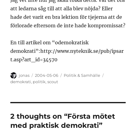
Jag vet inte hur jag skall tolka detta. Var det bra
att ledarna såg till att alla blev nöjda? Eller
hade det varit en bra lektion för tjejerna att de
förlorade eftersom de inte hade kompromissat?
En till artikel om “odemokratisk
demokrati”:http://www.nyteknik.se/pub/ipsar
t.asp?art_id=34570
Author
Posted
Categories
Tags
jonas
2004-05-06
Politik & Samhälle
on
demokrati
,
politik
,
scout
2 thoughts on “Första mötet
med praktisk demokrati”