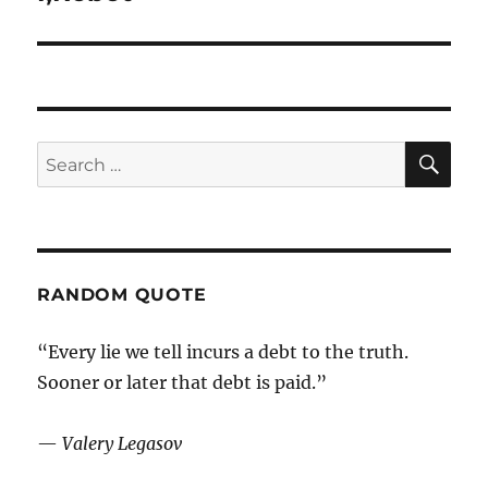
post:
SE
Search
for:
RANDOM QUOTE
“Every lie we tell incurs a debt to the truth.
Sooner or later that debt is paid.”
—
Valery Legasov