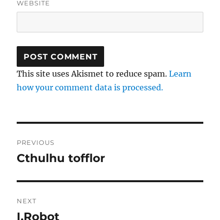
WEBSITE
This site uses Akismet to reduce spam.
Learn
how your comment data is processed.
Post
PREVIOUS
navigation
Cthulhu tofflor
Previous
post:
NEXT
I,Robot
Next